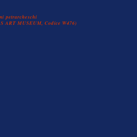
mi petrarcheschi
RS ART MUSEUM
, Codice W476
)